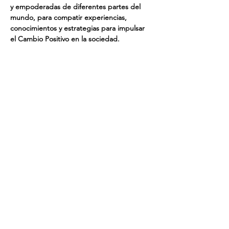
y empoderadas de diferentes partes del 
mundo, para compatir experiencias, 
conocimientos y estrategias para impulsar 
el Cambio Positivo en la sociedad. 
Our Mission
Our Goal, Vision, Commitment
Our Events
Register & Help Make A Change